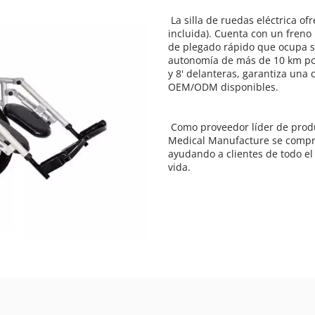
 La silla de ruedas eléctrica ofrece un diseño liviano y fácil de usar con solo 38 kg (batería 
incluida). Cuenta con un fren
de plegado rápido que ocupa sol
autonomía de más de 10 km por
y 8' delanteras, garantiza una
OEM/ODM disponibles. 
 Como proveedor líder de productos médicos y soluciones sanitarias, Shanghai Brother 
Medical Manufacture se compro
ayudando a clientes de todo el
vida. 