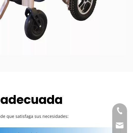
ca adecuada
+86-21-
e de que satisfaga sus necesidades: 
Correo 