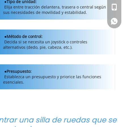
●Tipo de unidad:
 Elija entre tracción delantera, trasera o central según 
+86-13
sus necesidades de movilidad y estabilidad. 
Whatsa
●Método de control: 
 Decida si se necesita un joystick o controles 
alternativos (dedo, pie, cabeza, etc.). 
●Presupuesto: 
 Establezca un presupuesto y priorice las funciones 
esenciales. 
rar una silla de ruedas que se 