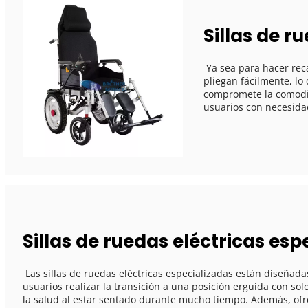
Sillas de r
 Ya sea para hacer recados diarios o viajar, las sillas de ruedas eléctricas plegables están diseñadas para brindar comodidad. Estas sillas de ruedas se 
pliegan fácilmente, lo
compromete la comodida
usuarios con necesidad
Sillas de ruedas eléctricas esp
 Las sillas de ruedas eléctricas especializadas están diseñadas para cumplir con requisitos únicos. El modelo con función de pie permite a los 
usuarios realizar la transición a una posición erguida con so
la salud al estar sentado durante mucho tiempo. Además, ofr