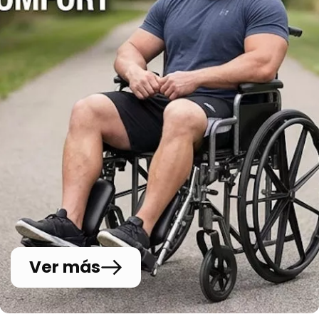
Ver más
Especialista todoterreno
Robustez, aventura y rendimiento resistente.
Neumáticos con banda de rodadura de alta 
tracción y chasis reforzado de alta 
resistencia.
VER MÁS
Ver más
Edición de rueda delantera 