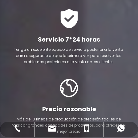
Servicio 7*24 horas
Tenga un excelente equipo de servicio posterior a la venta 
para asegurarse de que la primera vez para resolver los 
problemas posteriores a la venta de los clientes.
Precio razonable
Más de 10 líneas de producción de precisión, fáciles de 
fabricar grandes cantidades de productos, para ofrecerle el 
Correo electrónico
+86-21-5187 6643
+86-13916895529
Whatsapp
mejor precio.