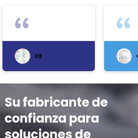
E
CCCMHPIE
Su fabricante de 
confianza para 
soluciones de 