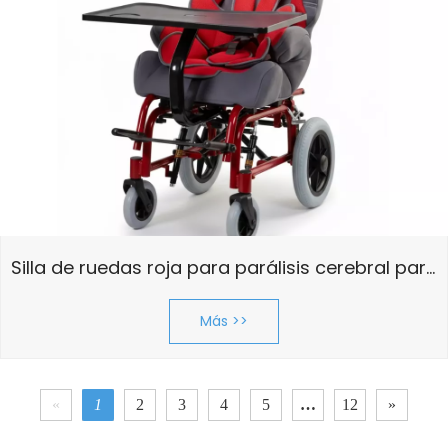
Silla de ruedas roja para parálisis cerebral para bebé
Más >>
«
1
2
3
4
5
…
12
»