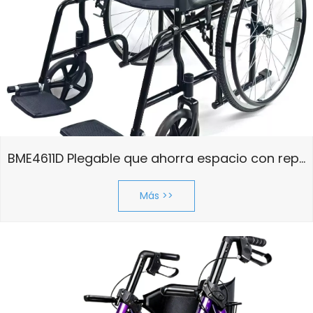
BME4611D Plegable que ahorra espacio con reposapiés desmontable y logotipo personalizado para mayoristas globales
Más >>