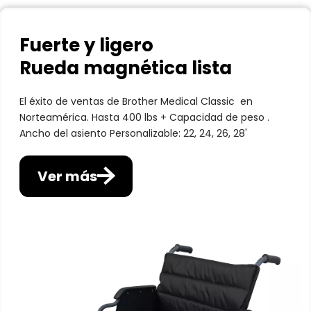
grande
Recoger y listo
Fuerte y ligero
Diseño súper liviano para transportar y viajar fácilmente
Estabilidad, ergonomía y durabilidad.
Rueda magnética lista
Ruedas delanteras más anchas: 
mayor 
Ver más
capacidad de carga
El éxito de ventas de Brother Medical 
Classic 
 en 
Mejor rendimiento del terreno
Norteamérica. 
Hasta 400 lbs + Capacidad de peso 
. 
Ancho del asiento Personalizable: 
22, 24, 26, 28' 
VER MÁS
Ver más
BME 1026
Aluminio ligero 
Rendimiento ligero