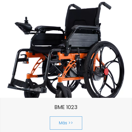
Servicios de soluciones 
avanzadas
Inspirándonos en la precisión de la mecánica 
alemana y el diseño japonés, creamos 
BME 1023
soluciones de movilidad únicas. Desde cuadros 
ultraligeros hasta geometrías de carreras 
Más >>
si puedes soñarlo, nosotros 
especializadas: 