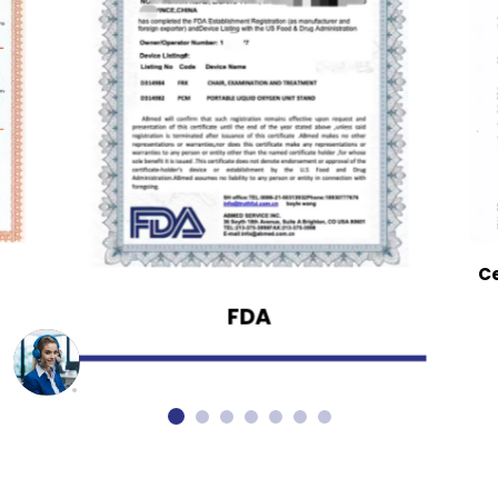
Ce
FDA