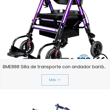
BME888 Silla de transporte con andador bariátrico 2 en 1 de alta resistencia, 450 libras de capacidad, con asiento ancho acolchado y reposapiés plegable
Más >>