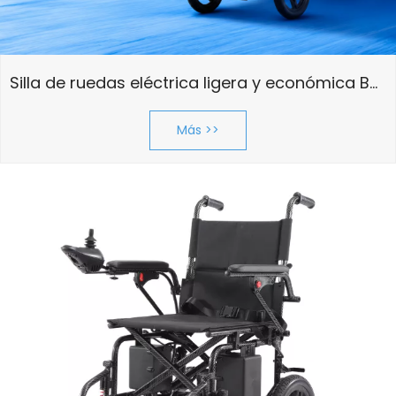
Silla de ruedas eléctrica ligera y económica BME1025 con respaldo plegable y neumáticos traseros de 12 pulgadas
Más >>