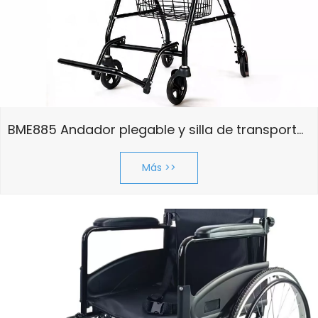
BME885 Andador plegable y silla de transporte 2 en 1 con asiento acolchado y reposapiés plegable
Más >>