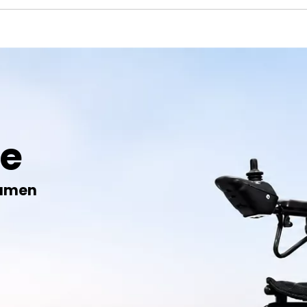
le
lumen