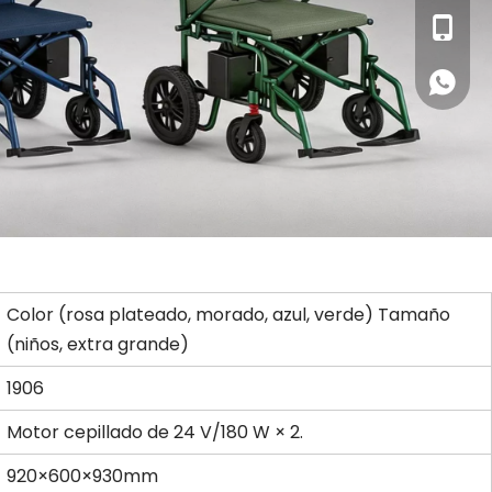
+86-13
Whatsa
Color (rosa plateado, morado, azul, verde) Tamaño
(niños, extra grande)
1906
Motor cepillado de 24 V/180 W × 2.
920×600×930mm