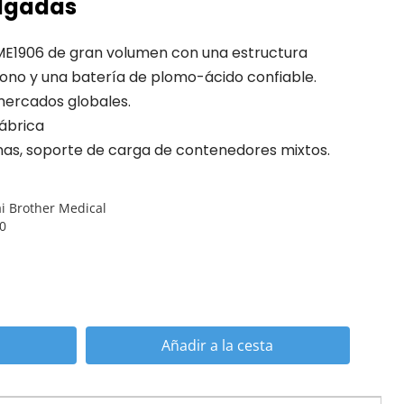
ulgadas
 BME1906 de gran volumen con una estructura
ono y una batería de plomo-ácido confiable.
mercados globales.
fábrica
as, soporte de carga de contenedores mixtos.
i Brother Medical
0
Añadir a la cesta