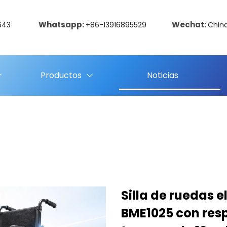
Whatsapp:
Wechat:
643
+86-13916895529
Chin
Productos
Noticias
Silla de ruedas 
BME1025 con res