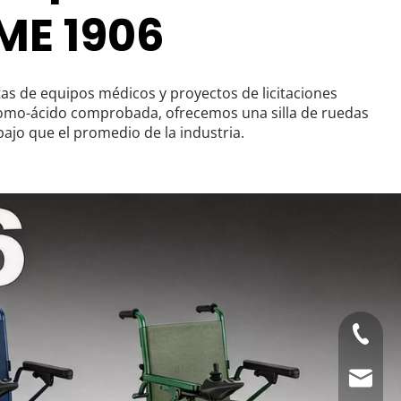
ME 1906
s de equipos médicos y proyectos de licitaciones 
plomo-ácido comprobada, ofrecemos una silla de ruedas 
ajo que el promedio de la industria.
+86-21-
Correo 