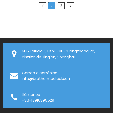
1
2
606 Edificio Qiushi, 788 Guangzhong Rd,
distrito de Jing'an, Shanghai
Correo electrónico:
info@brothermedical.com
Llámanos:
+86-13916895529