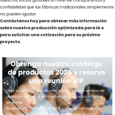
nuestros socios globales un nivel de transparencia y
confiabilidad que las fábricas tradicionales simplemente
no pueden igualar.
Contáctenos hoy para obtener más información
sobre nuestra producción optimizada para IA o
para solicitar una cotización para su próximo
proyecto.
Obtenga nuestro catálogo 
de productos 2026 y reserve 
una reunión VIP 
Deje su información de contacto y nuestro servicio de 
atención al cliente en línea se comunicará con usted 
en breve.
Reserve una consulta VIP de 15 minutos con nuestro 
líder de ingeniería. El número de plazas es limitado.