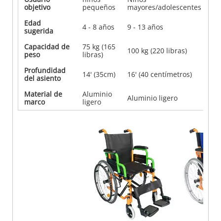
objetivo
pequeños
mayores/adolescentes
/ 
Edad
4 - 8 años
9 - 13 años
14
sugerida
Capacidad de
75 kg (165
12
100 kg (220 libras)
peso
libras)
li
Profundidad
16
14' (35cm)
16' (40 centímetros)
del asiento
ce
Material de
Aluminio
Al
Aluminio ligero
marco
ligero
li