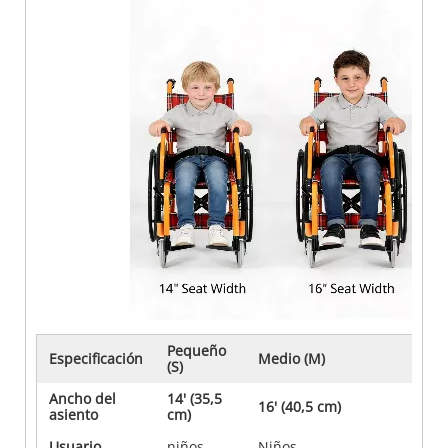
Pequeño
Especificación
Medio (M)
Gr
(S)
Ancho del
14' (35,5
16' (40,5 cm)
18
asiento
cm)
Usuario
niños
Niños
Ad