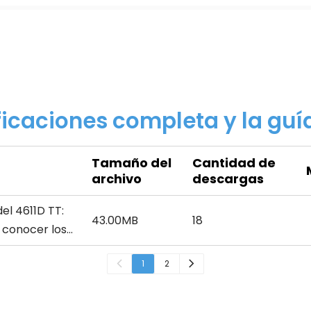
icaciones completa y la guí
Tamaño del
Cantidad de
archivo
descargas
el 4611D TT:
43.00MB
18
 conocer los
áticos
1
2
ones de
e ruedas y