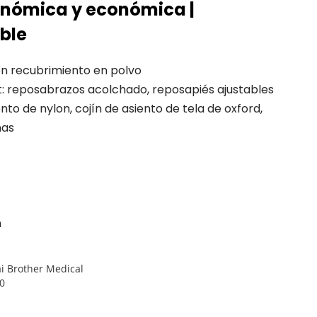
onómica y económica |
ble
n recubrimiento en polvo
t: reposabrazos acolchado, reposapiés ajustables
ento de nylon, cojín de asiento de tela de oxford,
nas
m
i Brother Medical
0