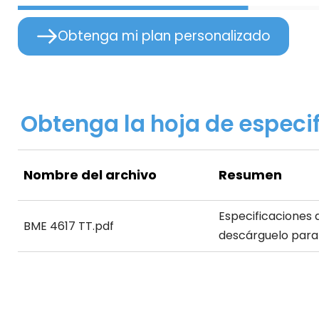
Obtenga mi plan personalizado
Obtenga la hoja de especif
Nombre del archivo
Resumen
Especificaciones d
BME 4617 TT.pdf
descárguelo para
tamaños de neum
gruesos, las opci
personalización d
colores.