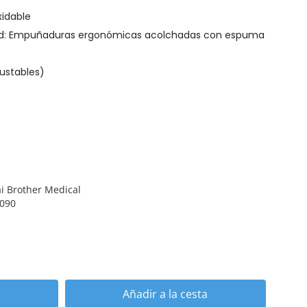
xidable
ad: Empuñaduras ergonómicas acolchadas con espuma
justables)
i Brother Medical
090
Añadir a la cesta