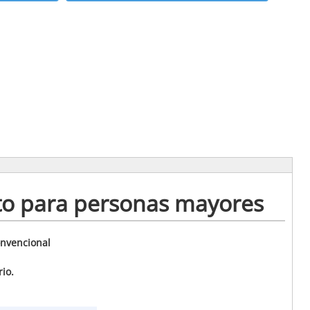
nto para personas mayores
onvencional
ario.