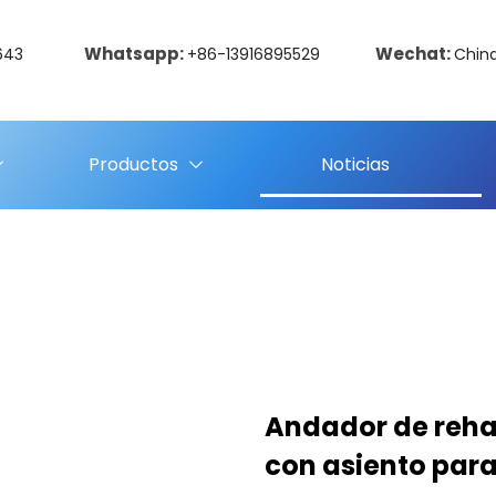
Whatsapp:
Wechat:
643
+86-13916895529
Chin
Productos
Noticias
Andador de rehab
con asiento par