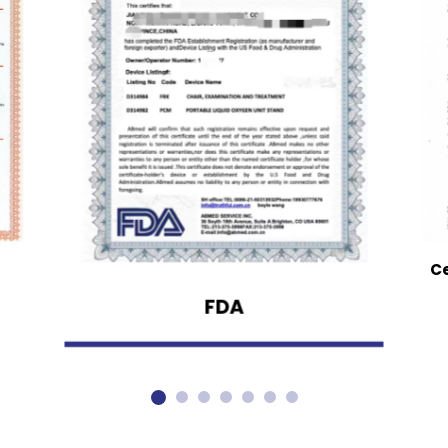
Ce
FDA