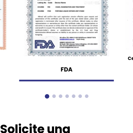
Ce
FDA
Solicite una 