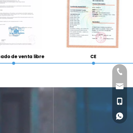
cado de venta libre
CE
+86-21-
Correo 
+86-13
Whatsa