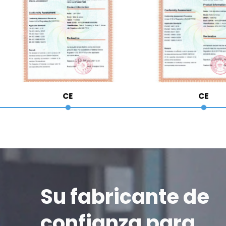
CE
CE
Su fabricante de 
confianza para 