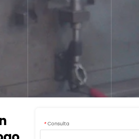
n 
Consulta
*
ogo 