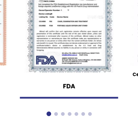
Ce
FDA