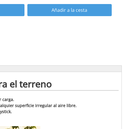
Añadir a la cesta
ra el terreno
r carga.
uier superficie irregular al aire libre.
stick.