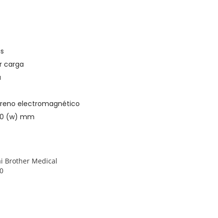
as
r carga
u
 freno electromagnético
440 (w) mm
i Brother Medical
0