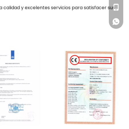
+86-13
alidad y excelentes servicios para satisfacer sus 
Whatsa