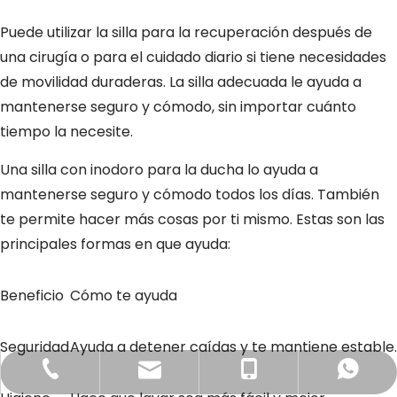
Puede utilizar la silla para la recuperación después de
una cirugía o para el cuidado diario si tiene necesidades
de movilidad duraderas. La silla adecuada le ayuda a
mantenerse seguro y cómodo, sin importar cuánto
tiempo la necesite.
Una silla con inodoro para la ducha lo ayuda a
mantenerse seguro y cómodo todos los días. También
te permite hacer más cosas por ti mismo. Estas son las
principales formas en que ayuda:
Beneficio
Cómo te ayuda
Seguridad
Ayuda a detener caídas y te mantiene estable.
Correo electrónico
+86-21-5187 6643
+86-13916895529
Whatsapp