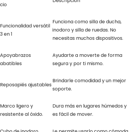
Descripción
cio
Funciona como silla de ducha,
Funcionalidad versátil
inodoro y silla de ruedas. No
3 en 1
necesitas muchos dispositivos.
Apoyabrazos
Ayudarte a moverte de forma
abatibles
segura y por ti mismo.
Brindarle comodidad y un mejor
Reposapiés ajustables
soporte.
Marco ligero y
Dura más en lugares húmedos y
resistente al óxido.
es fácil de mover.
Cubo de inodoro
Le permite usarlo como cómoda