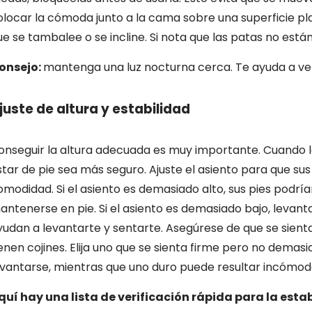
olocar la cómoda junto a la cama sobre una superficie pl
ue se tambalee o se incline. Si nota que las patas no están
onsejo:
mantenga una luz nocturna cerca. Te ayuda a ver 
juste de altura y estabilidad
onseguir la altura adecuada es muy importante. Cuando 
star de pie sea más seguro. Ajuste el asiento para que sus p
omodidad. Si el asiento es demasiado alto, sus pies podría
antenerse en pie. Si el asiento es demasiado bajo, levan
yudan a levantarte y sentarte. Asegúrese de que se sient
ienen cojines. Elija uno que se sienta firme pero no demasi
evantarse, mientras que uno duro puede resultar incómod
quí hay una lista de verificación rápida para la esta