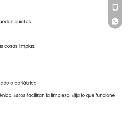
+86-13
quedan quietos.
Whatsa
s cosas limpias.
ado o bariátrico.
o. Estos facilitan la limpieza. Elija lo que funcione