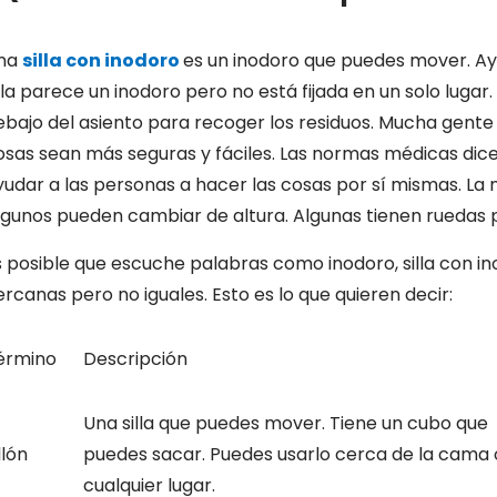
na
silla con inodoro
es un inodoro que puedes mover. Ay
illa parece un inodoro pero no está fijada en un solo luga
ebajo del asiento para recoger los residuos. Mucha gente l
osas sean más seguras y fáciles. Las normas médicas dice
yudar a las personas a hacer las cosas por sí mismas. La 
lgunos pueden cambiar de altura. Algunas tienen ruedas
s posible que escuche palabras como inodoro, silla con in
ercanas pero no iguales. Esto es lo que quieren decir:
érmino
Descripción
Una silla que puedes mover. Tiene un cubo que
llón
puedes sacar. Puedes usarlo cerca de la cama 
cualquier lugar.