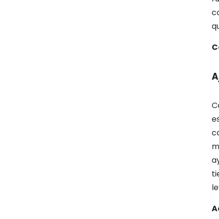
c
q
C
A
C
e
c
m
a
t
l
A