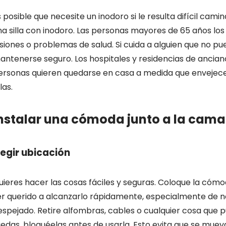
s posible que necesite un inodoro si le resulta difícil ca
na silla con inodoro. Las personas mayores de 65 años los
esiones o problemas de salud. Si cuida a alguien que no 
antenerse seguro. Los hospitales y residencias de anciano
ersonas quieren quedarse en casa a medida que envejece
llas.
nstalar una cómoda junto a la cama
legir ubicación
uieres hacer las cosas fáciles y seguras. Coloque la cómo
er querido a alcanzarlo rápidamente, especialmente de
espejado. Retire alfombras, cables o cualquier cosa que p
uedas, bloquéelas antes de usarla. Esto evita que se mueva