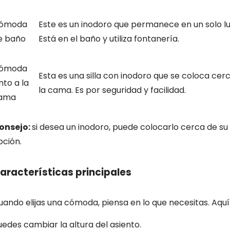
ómoda
Este es un inodoro que permanece en un solo lu
e baño
Está en el baño y utiliza fontanería.
ómoda
Esta es una silla con inodoro que se coloca cer
nto a la
la cama. Es por seguridad y facilidad.
ama
onsejo:
si desea un inodoro, puede colocarlo cerca de 
pción.
aracterísticas principales
uando elijas una cómoda, piensa en lo que necesitas. Aqu
uedes cambiar la altura del asiento.