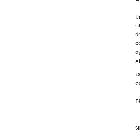
U
s
d
c
a
A
E
c
T
Si