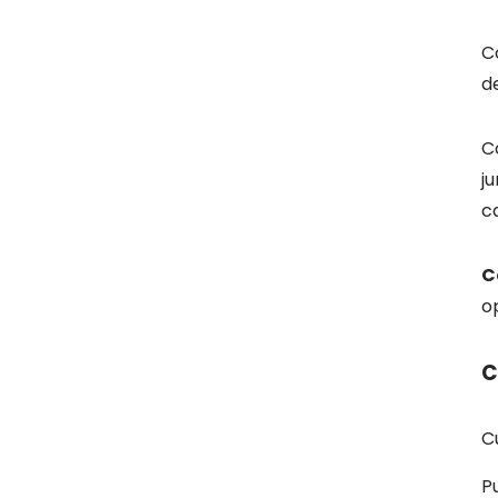
C
d
C
ju
c
C
o
C
C
P